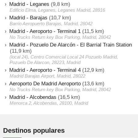
Madrid - Leganes
(9,8 km)
Edificio Elma, Leganes, Leganes Madrid, 28916
Madrid - Barajas
(10,7 km)
Barrio Aeropuerto Barajas, Madrid, 28042
Madrid - Aeroporto - Terminal 1
(11,5 km)
No Trucks Return key Box Parking, Madrid, 28042
Madrid - Pozuelo De Alarcón - El Barrial Train Station
(11,9 km)
(local 24), Centro Comercial Local 24 Pozuelo Madrid,
Pozuelo De Alarcon, 28223, Madrid
Madrid - Aeroporto - Terminal 4
(12,9 km)
Madrid Barajas Airport, Madrid, 28022
Aeroporto De Madrid Aeroporto
(13,6 km)
No Trucks Return key Box Parking, Madrid, 28042
Madrid - Alcobendas
(16,5 km)
Menorca 2, Alcobendas, 28100, Madrid
Destinos populares