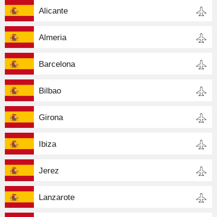
Alicante
Almeria
Barcelona
Bilbao
Girona
Ibiza
Jerez
Lanzarote