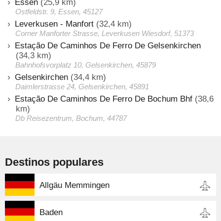
Essen
(25,9 km)
Ostfeldstr. 9, Essen, 45127
Leverkusen - Manfort
(32,4 km)
Corner Manforter Strasse, Leverkusen Wiesdorf, 51373
Estação De Caminhos De Ferro De Gelsenkirchen
(34,3 km)
Bahnhofsvorplatz 10, Gelsenkirchen, 45879
Gelsenkirchen
(34,4 km)
Daimlerstrasse 24, Gelsenkirchen, 45891
Estação De Caminhos De Ferro De Bochum Bhf
(38,6
km)
Db Reisezentrum, Bochum, 44787
Destinos populares
Allgäu Memmingen
Baden