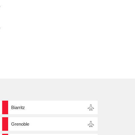
e
,
s
e
m
Biarritz
Grenoble