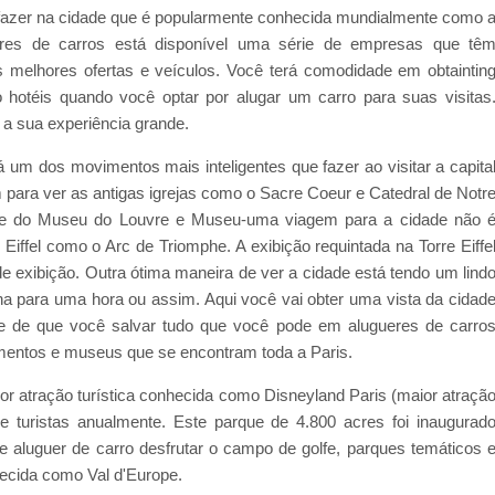
 e fazer na cidade que é popularmente conhecida mundialmente como 
res de carros está disponível uma série de empresas que tê
s melhores ofertas e veículos. Você terá comodidade em obtaintin
 hotéis quando você optar por alugar um carro para suas visitas
a sua experiência grande.
á um dos movimentos mais inteligentes que fazer ao visitar a capita
m para ver as antigas igrejas como o Sacre Coeur e Catedral de Notr
rte do Museu do Louvre e Museu-uma viagem para a cidade não 
Eiffel como o Arc de Triomphe. A exibição requintada na Torre Eiffe
 exibição. Outra ótima maneira de ver a cidade está tendo um lind
 para uma hora ou assim. Aqui você vai obter uma vista da cidad
e de que você salvar tudo que você pode em alugueres de carro
mentos e museus que se encontram toda a Paris.
ior atração turística conhecida como Disneyland Paris (maior atraçã
turistas anualmente. Este parque de 4.800 acres foi inaugurad
e aluguer de carro desfrutar o campo de golfe, parques temáticos 
nhecida como Val d'Europe.