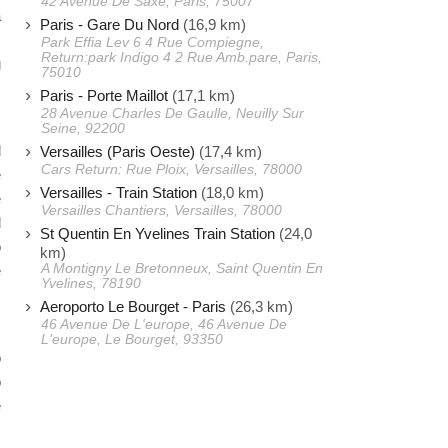
42 Avenue De Saxe, Paris, 75007
a
Paris - Gare Du Nord
(16,9 km)
m
Park Effia Lev 6 4 Rue Compiegne,
Return:park Indigo 4 2 Rue Amb.pare, Paris,
g
75010
.
Paris - Porte Maillot
(17,1 km)
28 Avenue Charles De Gaulle, Neuilly Sur
Seine, 92200
l
Versailles (Paris Oeste)
(17,4 km)
Cars Return: Rue Ploix, Versailles, 78000
e
Versailles - Train Station
(18,0 km)
é
Versailles Chantiers, Versailles, 78000
l
St Quentin En Yvelines Train Station
(24,0
o
km)
A Montigny Le Bretonneux, Saint Quentin En
e
Yvelines, 78190
s
Aeroporto Le Bourget - Paris
(26,3 km)
46 Avenue De L'europe, 46 Avenue De
L'europe, Le Bourget, 93350
o
o
e