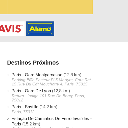
Destinos Próximos
Paris - Gare Montparnasse
(12,8 km)
Parking Effia Pasteur Pl 5 Martyrs, Cars Ret
15 Rue Du Cdt Mouchotte 4, Paris, 75015
Paris - Gare De Lyon
(12,8 km)
.
Return : Indigo 191 Rue De Bercy, Paris,
75012
o
Paris - Bastille
(14,2 km)
e
Paris, 75012
Estação De Caminhos De Ferro Invalides -
Paris
(15,2 km)
.