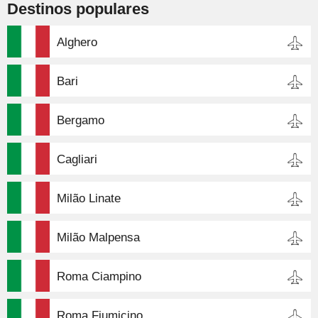
Destinos populares
Alghero
Bari
Bergamo
Cagliari
Milão Linate
Milão Malpensa
Roma Ciampino
Roma Fiumicino