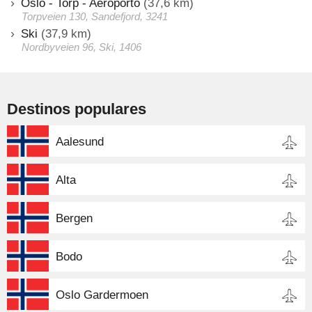
Oslo - Torp - Aeroporto
(37,6 km)
Torpveien 130, Sandefjord, 3241
Ski
(37,9 km)
Nordbyveien 96, Ski, 1406
Destinos populares
Aalesund
Alta
Bergen
Bodo
Oslo Gardermoen