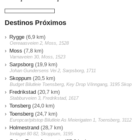
Destinos Próximos
Rygge
(6,9 km)
Oereaasveien 2, Moss, 1528
Moss
(7,8 km)
Varnaveien 30, Moss, 1523
Sarpsborg
(19,9 km)
Johan Gundersens Vei 2, Sarpsborg, 1711
Skoppum
(20,5 km)
Budget Bilutleie Toensberg, Key Drop V/inngang, 3195 Skop
Fredrikstad
(20,7 km)
Stabburveien 3, Fredrikstad, 1617
Tonsberg
(24,0 km)
Toensberg
(24,7 km)
Europcar/pitstop Bilutleie As Meierigaten 1, Toensberg, 3112
Holmestrand
(28,7 km)
Innlaget 80 82, Skoppum, 3195