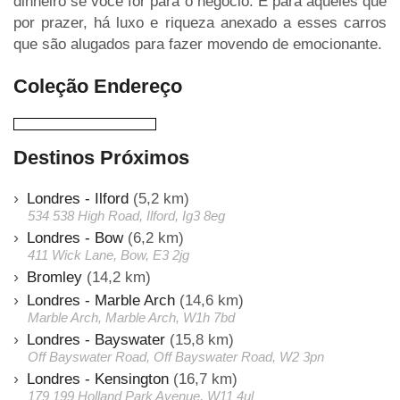
dinheiro se você for para o negócio. E para aqueles que
por prazer, há luxo e riqueza anexado a esses carros
que são alugados para fazer movendo de emocionante.
Coleção Endereço
Destinos Próximos
Londres - Ilford
(5,2 km)
534 538 High Road, Ilford, Ig3 8eg
Londres - Bow
(6,2 km)
411 Wick Lane, Bow, E3 2jg
Bromley
(14,2 km)
Londres - Marble Arch
(14,6 km)
Marble Arch, Marble Arch, W1h 7bd
Londres - Bayswater
(15,8 km)
Off Bayswater Road, Off Bayswater Road, W2 3pn
Londres - Kensington
(16,7 km)
179 199 Holland Park Avenue, W11 4ul