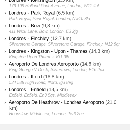
Londres - Kensington
(2,5 km)
179 199 Holland Park Avenue, London, W11 4ul
Londres - Park Royal
(6,5 km)
Park Royal, Park Royal, London, Nw10 8ld
Londres - Bow
(9,8 km)
411 Wick Lane, Bow, London, E3 2jg
Londres - Finchley
(12,7 km)
Silverstone Garage, Silverstone Garage, Finchley, N12 8qr
Londres - Kingston - Upon - Thames
(14,3 km)
Kingston Upon Thames, Kt1 3lb
Aeroporto De Londres Aeroporto
(14,6 km)
King George V Dock, Silvertown, London, E16 2px
Londres - Ilford
(16,8 km)
534 538 High Road, Ilford, Ig3 8eg
Londres - Enfield
(18,5 km)
Enfield, Enfield, En3 5qs, Middlesex
Aeroporto De Heathrow - Londres Aeroporto
(21,0
km)
Hounslow, Middlesex, London, Tw6 2qe