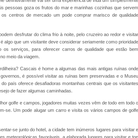
, ele definitivamente vai ser uma experiência de vida um simplesment
scais pessoas goza os frutos do mar e marinhas cozinhas que serve
ar os centros de mercado um pode comprar marisco de qualidad
dem desfrutar do clima frio à noite, pelo cruzeiro ao redor e visita
 é algo que um visitante deve considerar seriamente como prioridad
 os serviços, para oferecer carros de qualidade que estão be
 no meio da viagem.
ordilheira? Cascais é home a algumas das mais antigas ruínas ond
governos, é possível visitar as ruínas bem preservadas e o Muse
 do país oferece desafiadoras montanhas centrais que os visitante
esejo de fazer algumas caminhadas.
hor golfe e campos, jogadores muitas vezes vêm de todo em todo 
em-se. Um pode alugar um carro e visita os vários campos de golf
entar-se junto do hotel, a cidade tem inúmeros lugares para visitar 
es meteorológicas favoráveis, a elaborada lugares para visitar e to