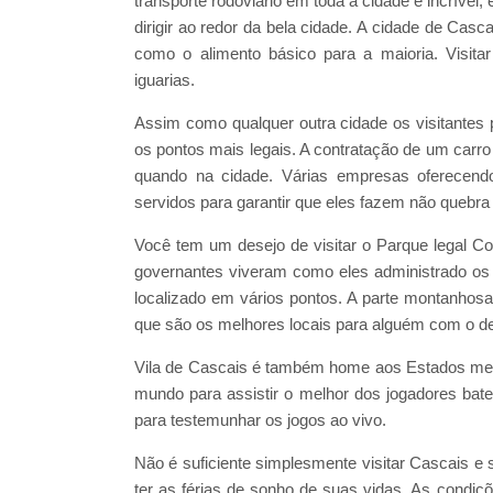
transporte rodoviário em toda a cidade é incrível
dirigir ao redor da bela cidade. A cidade de Ca
como o alimento básico para a maioria. Visit
iguarias.
Assim como qualquer outra cidade os visitantes po
os pontos mais legais. A contratação de um carro
quando na cidade. Várias empresas oferecendo
servidos para garantir que eles fazem não quebra
Você tem um desejo de visitar o Parque legal C
governantes viveram como eles administrado os 
localizado em vários pontos. A parte montanhosa
que são os melhores locais para alguém com o d
Vila de Cascais é também home aos Estados mel
mundo para assistir o melhor dos jogadores bat
para testemunhar os jogos ao vivo.
Não é suficiente simplesmente visitar Cascais e s
ter as férias de sonho de suas vidas. As condiçõ