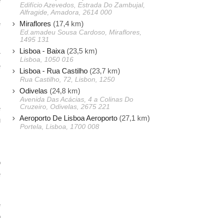
e
Edifício Azevedos, Estrada Do Zambujal,
m
Alfragide, Amadora, 2614 000
Miraflores
(17,4 km)
e
Ed.amadeu Sousa Cardoso, Miraflores,
1495 131
Lisboa - Baixa
(23,5 km)
r
Lisboa, 1050 016
e
Lisboa - Rua Castilho
(23,7 km)
m
Rua Castilho, 72, Lisbon, 1250
Odivelas
(24,8 km)
Avenida Das Acácias, 4 a Colinas Do
Cruzeiro, Odivelas, 2675 221
e
Aeroporto De Lisboa Aeroporto
(27,1 km)
u
Portela, Lisboa, 1700 008
s
o
e
e
p