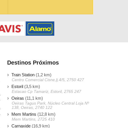
Destinos Próximos
Train Station
(1,2 km)
Centro Comercial Cisne,lj.4/5, 2750 427
Estoril
(3,5 km)
Estacao Cp Tamariz, Estoril, 2765 247
a
Oeiras
(11,1 km)
r
Oeiras Tagus Park, Núcleo Central Loja Nº
a
138, Oeiras, 2740 122
Mem Martins
(12,8 km)
e
Mem Martins, 2725 410
O
Carnaxide
(16,9 km)